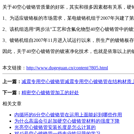
关于40空心镀铬管质量的好坏，其实和很多因素都有关系，
1、为适应镀铬板的市场需求，某电镀铬机组于2007年兴建
2、该机组选用“两步法”工艺和含氟化物型40空心镀铬管中的
3、镀铬机组自2007年11月进入试运行以来，所生产的镀
因此，关于40空心镀铬管的镀液净化技术，也就是依靠以上的
本文链接：
http://www.dugeguan.cn/content/?805.html
上一篇：
减震专用空心镀铬管减震专用空心镀铬管在结构材质
下一篇：
精密空心镀铬管加工的好处
相关文章
内循环的6分空心镀铬管在运用上面能起到哪些作用
为什么高温会引起加硬空心镀铬管材料的强度下降
光亮空心镀铬管安装长度是怎么计算的
对45号空心镀铬管一些专业性问题的学习