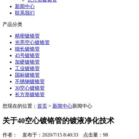
新闻中心
联系我们
产品分类
精密镀铬管
光亮空心镀铬管
细长镀铬管
45号镀铬管
加硬镀铬管
工业镀铬管
国标镀铬管
不锈钢镀铬管
30空心镀铬管
长方形镀铬管
您现在的位置：
首页
>
新闻中心
新闻中心
关于40空心镀铬管的镀液净化技术
作者： 发布于：2020/7/15 8:40:33 点击量：
98