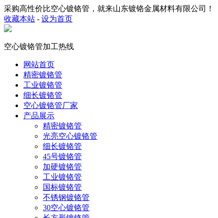
采购高性价比空心镀铬管，就来山东镀铬金属材料有限公司！
收藏本站
-
设为首页
空心镀铬管加工热线
网站首页
精密镀铬管
工业镀铬管
细长镀铬管
空心镀铬管厂家
产品展示
精密镀铬管
光亮空心镀铬管
细长镀铬管
45号镀铬管
加硬镀铬管
工业镀铬管
国标镀铬管
不锈钢镀铬管
30空心镀铬管
长方形镀铬管