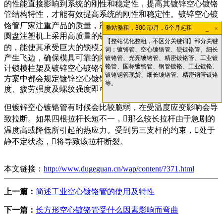
的性能直接影响到系统的刚性和稳定性，提高其镀锌空心镀铬
管结构特性，才能有效提高系统的刚性和稳定性。镀锌空心镀
铬管厂家注重产品的质量，严格要求自己在之身立式注塑机
整站整租，300元/月，6个月起租
_
×
圆盘注塑机上采用高质量的镀锌空心镀铬管。该产品之设计目
【整站优化整租，不区分关键词】部分关键
的，能使其承受巨大的锁模力，使注塑产品或压铸产品免于
词：镀铬管、空心镀铬管、硬镀铬管、细长
产生飞边，确保模具可靠的闭合镀锌空心镀铬管之设计，在设
镀铬管、光亮镀铬管、精密镀铬管、工业镀
铬管、国标镀铬管、钢管镀铬、工业镀铬、
计锁模柱架及镀锌空心镀铬管之前，一般在规格表参数或总体
镀铬钢管现货、细长镀铬管、精密钢管镀铬
方案中都会规定镀锌空心镀铬管的直径，所以只需校核其强
等。
度、疲劳强度及螺纹强度即可。
但镀锌空心镀铬管有时候会比较脆弱，在受温度应变影响会导
致拉断。如果四根拉杆长短不一，那么较长拉杆由于急剧的
温度高或降低所引起的热应力。受到另三支杆的约束，处于
静不定状态，将导致该拉杆断裂。
本文链接：
http://www.dugeguan.cn/wap/content/?371.html
上一篇：
简述工业空心镀铬管的使用及特性
下一篇：
长方形空心镀铬管受什么因素影响而弯曲