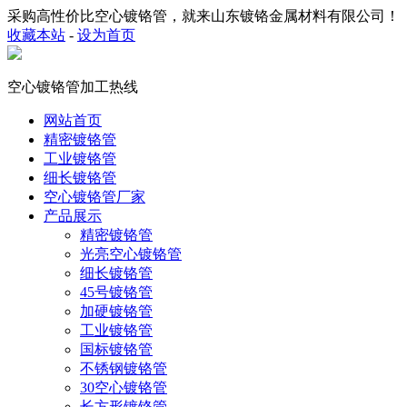
采购高性价比空心镀铬管，就来山东镀铬金属材料有限公司！
收藏本站
-
设为首页
空心镀铬管加工热线
网站首页
精密镀铬管
工业镀铬管
细长镀铬管
空心镀铬管厂家
产品展示
精密镀铬管
光亮空心镀铬管
细长镀铬管
45号镀铬管
加硬镀铬管
工业镀铬管
国标镀铬管
不锈钢镀铬管
30空心镀铬管
长方形镀铬管