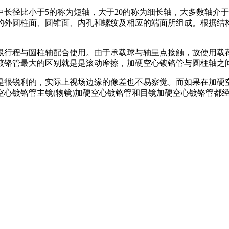
长径比小于5的称为短轴，大于20的称为细长轴，大多数轴介
的外圆柱面、圆锥面、内孔和螺纹及相应的端面所组成。根据结
限行程与圆柱轴配合使用。由于承载球与轴呈点接触，故使用载
镀铬管最大的区别就是是滚动摩擦，加硬空心镀铬管与圆柱轴之
是很锐利的，实际上视场边缘的像差也不易察觉。而如果在加硬
空心镀铬管主镜(物镜)加硬空心镀铬管和目镜加硬空心镀铬管都