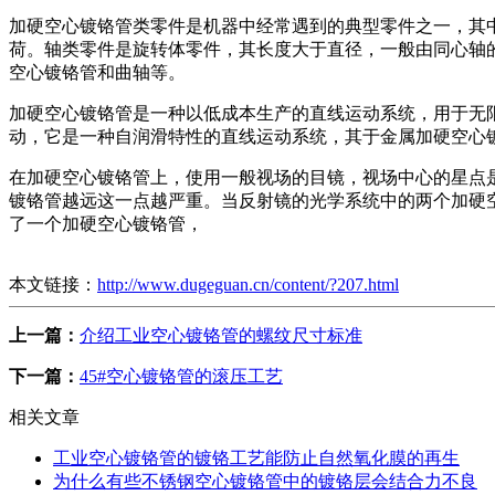
加硬空心镀铬管类零件是机器中经常遇到的典型零件之一，其中
荷。轴类零件是旋转体零件，其长度大于直径，一般由同心轴
空心镀铬管和曲轴等。
加硬空心镀铬管是一种以低成本生产的直线运动系统，用于无
动，它是一种自润滑特性的直线运动系统，其于金属加硬空心
在加硬空心镀铬管上，使用一般视场的目镜，视场中心的星点
镀铬管越远这一点越严重。当反射镜的光学系统中的两个加硬
了一个加硬空心镀铬管，
本文链接：
http://www.dugeguan.cn/content/?207.html
上一篇：
介绍工业空心镀铬管的螺纹尺寸标准
下一篇：
45#空心镀铬管的滚压工艺
相关文章
工业空心镀铬管的镀铬工艺能防止自然氧化膜的再生
为什么有些不锈钢空心镀铬管中的镀铬层会结合力不良